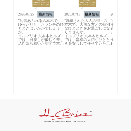
2026/07/25
最新情報
2026/07/15
最新情報
2026/06/10
"活気あふれる六本木で、
"洗練された大人の街・六
”厳選され
ゆったりとしたランチのひ
本木で、大切な方との特別
洗練された
とときはいかがでしょう
なひとときをお過ごしにな
存分に味わ
か。

りませんか。

いと考えて
イルブリオ 六本木ヒルズ
イルブリオ 六本木ヒルズ
では、日差しが優しく差し
では、皆様の大切なひとと
全国各地の
込む落ち着いた空間で本格
きを安心して任せていただ
れた生命力
イタリアンをご用意してお
けるレストランでありたい
新鮮な魚介
ります。

と考えております。

お肉など、
当店が目指すのは、「お好
「大切な方に心から喜んで
だわりの食
みの料理を選べる楽しさ」
いただきたい」「今日とい
です。情熱
と同時に「大切な方との時
う日を特別な思い出にした
が、素材の
間を安心して委ねられる心
い」そんな想いにお応えで
に引き出す
地よさ」です。

きるよう、当店ではワゴン
ひとさらを
ご家族との和やかなお食事
でお運びする旬の食材から
お客様の元
から、大切なビジネスのご
お好みのものをお選びいた
します。

会食まで、お相手に喜んで
だき、お好きな調理法で仕
いただきたいというお客様
立てるスタイルをとってお
白を基調と
の温かい想いを、細やかな
ります。

的な店内で
おもてなしとお料理でサポ
お祝いの記念日やデート、
タイムを心
ートいたします。

ご家族での団らんから、失
ください。
ワゴンから新鮮な食材をお
敗の許されないご会食やご
本木ヒルズ
選びいただく特別感ととも
接待まで、窓の外に広がる
の六本木ヒ
に、心安らぐ豊かな時間を
東京タワーの景観ととも
のご来店を
お過ごしいただけましたら
に、心を込めておもてなし
お迎えいた
にお立ち寄