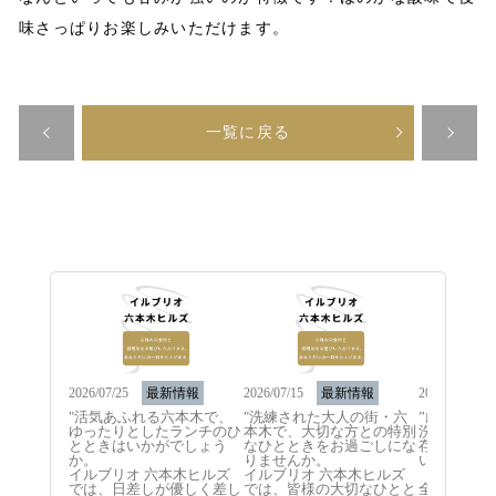
味さっぱりお楽しみいただけます。
一覧に戻る
2026/07/25
最新情報
2026/07/15
最新情報
2026/06/10
"活気あふれる六本木で、
"洗練された大人の街・六
”厳選され
ゆったりとしたランチのひ
本木で、大切な方との特別
洗練された
とときはいかがでしょう
なひとときをお過ごしにな
存分に味わ
か。

りませんか。

いと考えて
イルブリオ 六本木ヒルズ
イルブリオ 六本木ヒルズ
では、日差しが優しく差し
では、皆様の大切なひとと
全国各地の