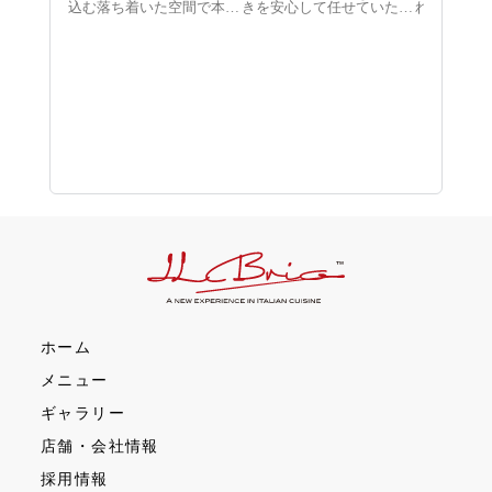
込む落ち着いた空間で本格
きを安心して任せていただ
れた生命力
イタリアンをご用意してお
けるレストランでありたい
新鮮な魚介
ります。

と考えております。

お肉など、
当店が目指すのは、「お好
「大切な方に心から喜んで
だわりの食
みの料理を選べる楽しさ」
いただきたい」「今日とい
です。情熱
と同時に「大切な方との時
う日を特別な思い出にした
が、素材の
間を安心して委ねられる心
い」そんな想いにお応えで
に引き出す
地よさ」です。

きるよう、当店ではワゴン
ひとさらを
ご家族との和やかなお食事
でお運びする旬の食材から
お客様の元
から、大切なビジネスのご
お好みのものをお選びいた
します。

会食まで、お相手に喜んで
だき、お好きな調理法で仕
いただきたいというお客様
立てるスタイルをとってお
白を基調と
の温かい想いを、細やかな
ります。

的な店内で
おもてなしとお料理でサポ
お祝いの記念日やデート、
タイムを心
ートいたします。

ご家族での団らんから、失
ください。
ワゴンから新鮮な食材をお
敗の許されないご会食やご
本木ヒルズ
選びいただく特別感ととも
接待まで、窓の外に広がる
の六本木ヒ
に、心安らぐ豊かな時間を
東京タワーの景観ととも
のご来店を
お過ごしいただけましたら
に、心を込めておもてなし
お迎えいた
にお立ち寄
ホーム
メニュー
ギャラリー
店舗・会社情報
採用情報