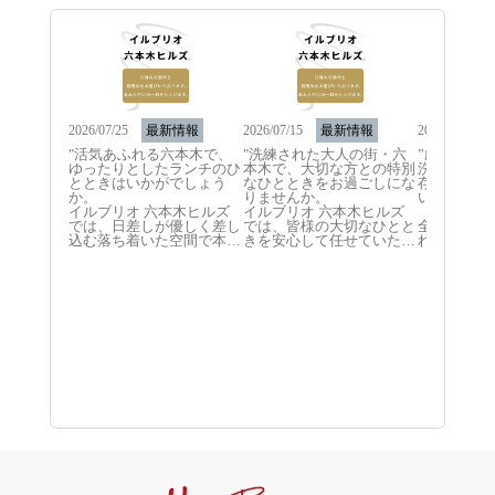
2026/07/25
最新情報
2026/07/15
最新情報
2026/06/10
"活気あふれる六本木で、
"洗練された大人の街・六
”厳選され
ゆったりとしたランチのひ
本木で、大切な方との特別
洗練された
とときはいかがでしょう
なひとときをお過ごしにな
存分に味わ
か。

りませんか。

いと考えて
イルブリオ 六本木ヒルズ
イルブリオ 六本木ヒルズ
では、日差しが優しく差し
では、皆様の大切なひとと
全国各地の
込む落ち着いた空間で本格
きを安心して任せていただ
れた生命力
イタリアンをご用意してお
けるレストランでありたい
新鮮な魚介
ります。

と考えております。

お肉など、
当店が目指すのは、「お好
「大切な方に心から喜んで
だわりの食
みの料理を選べる楽しさ」
いただきたい」「今日とい
です。情熱
と同時に「大切な方との時
う日を特別な思い出にした
が、素材の
間を安心して委ねられる心
い」そんな想いにお応えで
に引き出す
地よさ」です。

きるよう、当店ではワゴン
ひとさらを
ご家族との和やかなお食事
でお運びする旬の食材から
お客様の元
から、大切なビジネスのご
お好みのものをお選びいた
します。

会食まで、お相手に喜んで
だき、お好きな調理法で仕
いただきたいというお客様
立てるスタイルをとってお
白を基調と
の温かい想いを、細やかな
ります。

的な店内で
おもてなしとお料理でサポ
お祝いの記念日やデート、
タイムを心
ートいたします。

ご家族での団らんから、失
ください。
ワゴンから新鮮な食材をお
敗の許されないご会食やご
本木ヒルズ
選びいただく特別感ととも
接待まで、窓の外に広がる
の六本木ヒ
に、心安らぐ豊かな時間を
東京タワーの景観ととも
のご来店を